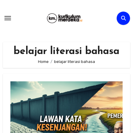
Skip
to
content
belajar literasi bahasa
Home
belajar literasi bahasa