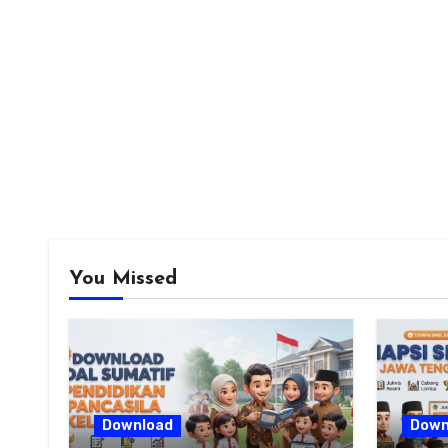
You Missed
Download
Down