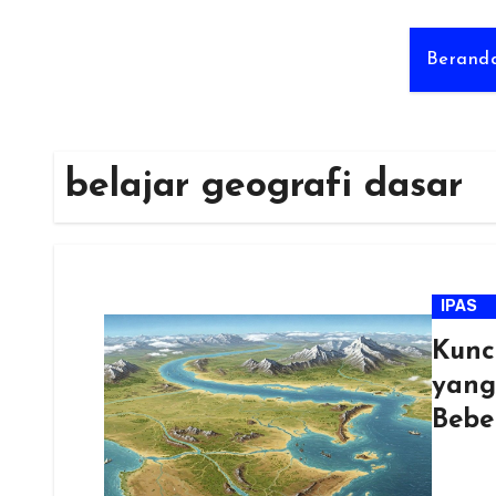
Berand
belajar geografi dasar
IPAS
Kunc
yang
Bebe