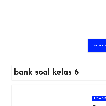
Skip
to
content
Berand
bank soal kelas 6
Downl