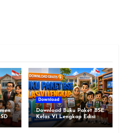
Download
smen
Download Buku Paket BSE
 SD
Kelas VI Lengkap Edisi
Revisi, Buku Siswa dan
& 2
Buku Guru Semua Mata