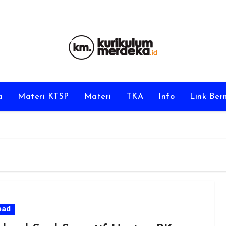
a
Materi KTSP
Materi
TKA
Info
Link Be
oad