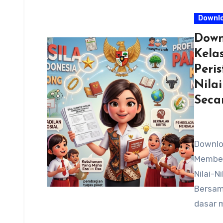
Downl
Down
Kela
Peri
Nilai
Seca
Downloa
Member
Nilai-N
Bersama
dasar m