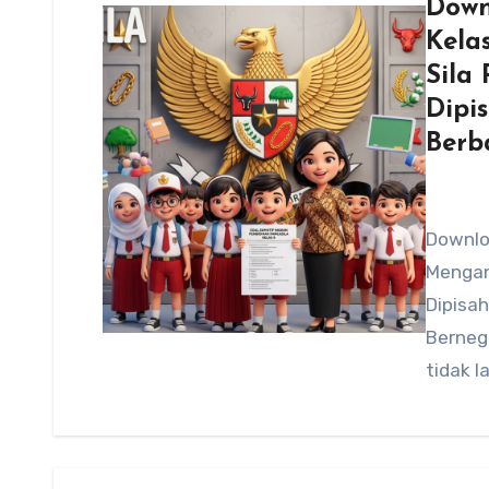
Down
Kela
Sila
Dipi
Berb
Downloa
Mengana
Dipisa
Bernega
tidak l