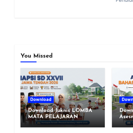
Pendid
You Missed
Download
Down
Download Juknis LOMBA
Down
MATA PELAJARAN
Ases
PENDIDIKAN AGAMA
Indon
ISLAM DAN SENI ISLAMI
(Fase