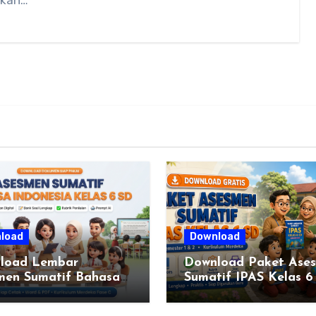
ikan…
load
Download
load Lembar
Download Paket Ase
men Sumatif Bahasa
Sumatif IPAS Kelas 6
esia Kelas 6 SD
Kurikulum Merdeka
 C) – Bank Soal &
Lengkap Semester 1 