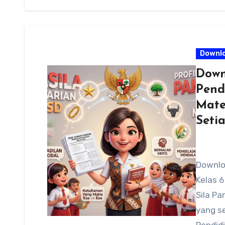
Downl
Down
Pend
Mate
Setia
Downlo
Kelas 6
Sila Pa
yang s