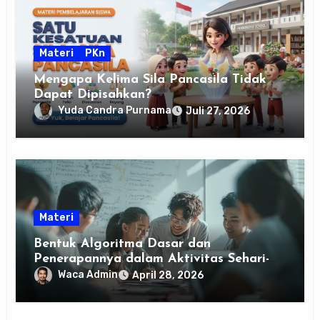
Materi
PKn
Mengapa Kelima Sila Pancasila Tidak
Dapat Dipisahkan?
Yuda Candra Purnama
Juli 27, 2026
Materi
Bentuk Algoritma Dasar dan
Penerapannya dalam Aktivitas Sehari-
hari
Waca Admin
April 28, 2026