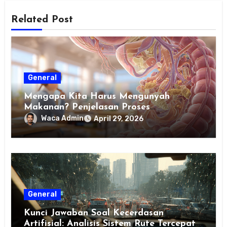
Related Post
General
Mengapa Kita Harus Mengunyah
Makanan? Penjelasan Proses
Pencernaan pada Manusia untuk Siswa
Waca Admin
April 29, 2026
SD
General
Kunci Jawaban Soal Kecerdasan
Artifisial: Analisis Sistem Rute Tercepat