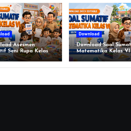
load
Download
load Asesmen
Download Soal Sumat
if Seni Rupa Kelas
Matematika Kelas VI
engkap (DOCX)
SD/MI Kurikulum Me