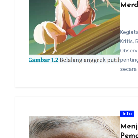
Merd
Kegiat
Kritis,
Observ
pentin
secara
Info
Menj
Pema