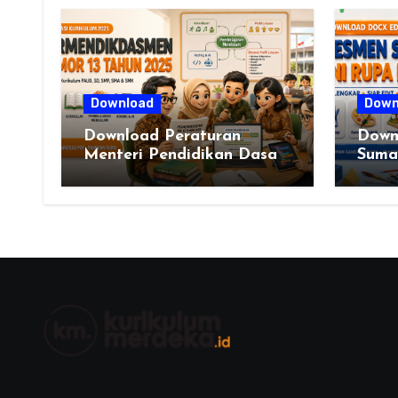
Download
Down
Download Peraturan
Down
Menteri Pendidikan Dasar
Sumat
dan Menengah Republik
VI L
Indonesia Nomor 13 Tahun
2025