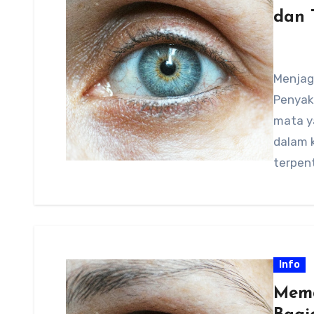
dan 
Menjag
Penyak
mata y
dalam k
terpen
Info
Mema