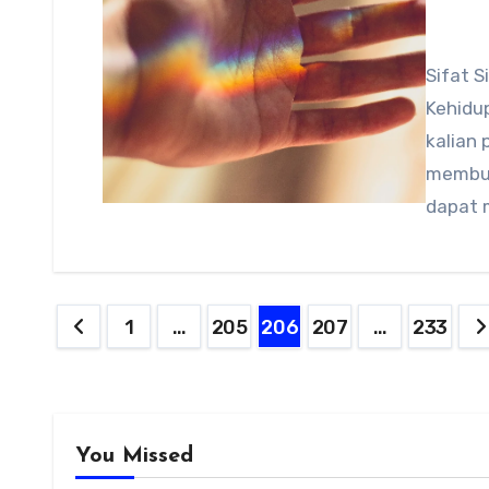
Sifat 
Kehidup
kalian
membua
dapat 
Paginasi
1
…
205
206
207
…
233
pos
You Missed