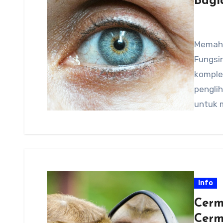
Bagi
Memaha
Fungsi
komple
pengli
untuk m
Info
Cerm
Cerm