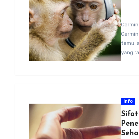
Cermin
Cermin 
temui s
yang ra
Info
Sifa
Pene
Seha