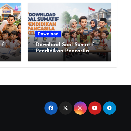
Download
if
Download Soal Sumatif
Pendidikan Pancasila
rdeka
Kelas VI SD Kurikulum
Merdeka, Solusi Praktis
Guru Menyusun Asesmen
Berkualitas