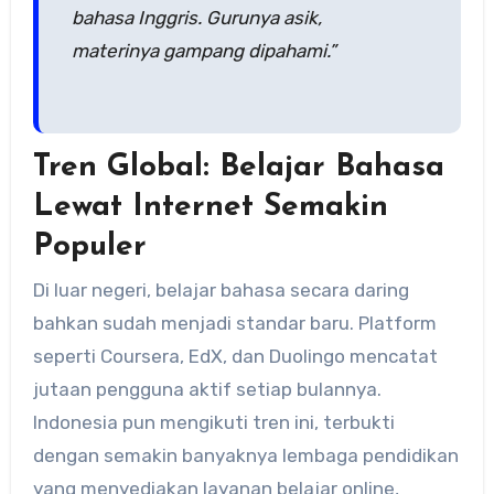
bahasa Inggris. Gurunya asik,
materinya gampang dipahami.”
Tren Global: Belajar Bahasa
Lewat Internet Semakin
Populer
Di luar negeri, belajar bahasa secara daring
bahkan sudah menjadi standar baru. Platform
seperti Coursera, EdX, dan Duolingo mencatat
jutaan pengguna aktif setiap bulannya.
Indonesia pun mengikuti tren ini, terbukti
dengan semakin banyaknya lembaga pendidikan
yang menyediakan layanan belajar online,