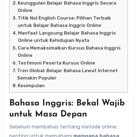
Keunggulan Belajar Bahasa Inggris Secara
Online
Titik Nol English Course: Pilihan Terbaik
untuk Belajar Bahasa Inggris Online
Manfaat Langsung Belajar Bahasa Inggris
Online untuk Kehidupan Nyata
Cara Memaksimalkan Kursus Bahasa Inggris
Online
Testimoni Peserta Kursus Online
Tren Global: Belajar Bahasa Lewat Internet
Semakin Populer
Kesimpulan
Bahasa Inggris: Bekal Wajib
untuk Masa Depan
Sebelum membahas tentang metode online,
penting untuk memahami
mengapa bahasa