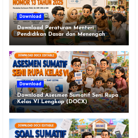
Download
Download Peraturan Menteri
Pendidikan Dasar dan Menengah
Republik Indonesia Nomor 13 Tahun
2025
Download
Download Asesmen Sumatif Seni Rupa
Kelas VI Lengkap (DOCX)