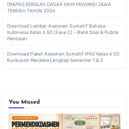
(MAPSI) SEKOLAH DASAR XXVII PROVINSI JAWA
TENGAH TAHUN 2026
Download Lembar Asesmen Sumatif Bahasa
Indonesia Kelas 6 SD (Fase C) – Bank Soal & Rubrik
Penilaian
Download Paket Asesmen Sumatif IPAS Kelas 6 SD
Kurikulum Merdeka Lengkap Semester 1 & 2
You Missed