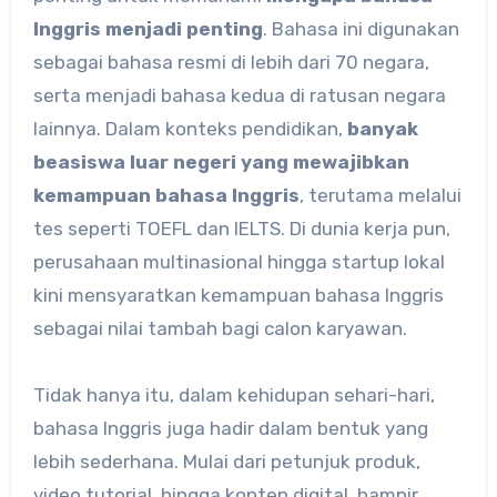
Inggris menjadi penting
. Bahasa ini digunakan
sebagai bahasa resmi di lebih dari 70 negara,
serta menjadi bahasa kedua di ratusan negara
lainnya. Dalam konteks pendidikan,
banyak
beasiswa luar negeri yang mewajibkan
kemampuan bahasa Inggris
, terutama melalui
tes seperti TOEFL dan IELTS. Di dunia kerja pun,
perusahaan multinasional hingga startup lokal
kini mensyaratkan kemampuan bahasa Inggris
sebagai nilai tambah bagi calon karyawan.
Tidak hanya itu, dalam kehidupan sehari-hari,
bahasa Inggris juga hadir dalam bentuk yang
lebih sederhana. Mulai dari petunjuk produk,
video tutorial, hingga konten digital, hampir