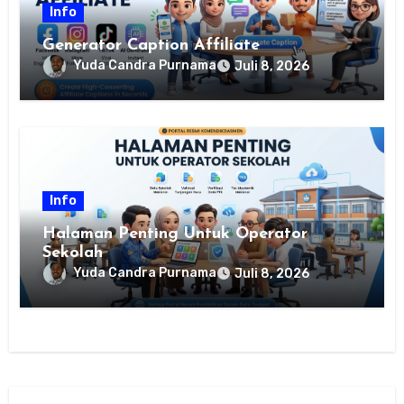
Info
Generator Caption Affiliate
Yuda Candra Purnama
Juli 8, 2026
Info
Halaman Penting Untuk Operator
Sekolah
Yuda Candra Purnama
Juli 8, 2026