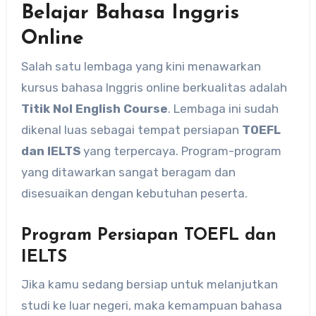
Belajar Bahasa Inggris
Online
Salah satu lembaga yang kini menawarkan
kursus bahasa Inggris online berkualitas adalah
Titik Nol English Course
. Lembaga ini sudah
dikenal luas sebagai tempat persiapan
TOEFL
dan IELTS
yang terpercaya. Program-program
yang ditawarkan sangat beragam dan
disesuaikan dengan kebutuhan peserta.
Program Persiapan TOEFL dan
IELTS
Jika kamu sedang bersiap untuk melanjutkan
studi ke luar negeri, maka kemampuan bahasa