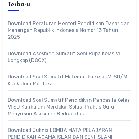
Terbaru
Download Peraturan Menteri Pendidikan Dasar dan
Menengah Republik Indonesia Nomor 13 Tahun
2025
Download Asesmen Sumatif Seni Rupa Kelas VI
Lengkap (DOCX)
Download Soal Sumatif Matematika Kelas VI SD/MI
Kurikulum Merdeka
Download Soal Sumatif Pendidikan Pancasila Kelas
VI SD Kurikulum Merdeka, Solusi Praktis Guru
Menyusun Asesmen Berkualitas
Download Juknis LOMBA MATA PELAJARAN
PENDIDIKAN AGAMA ISLAM DAN SENI ISLAMI