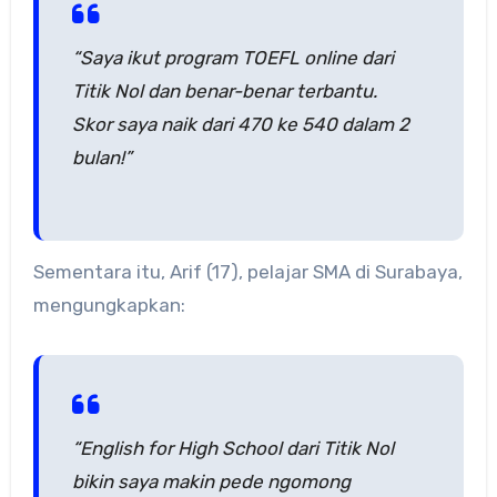
“Saya ikut program TOEFL online dari
Titik Nol dan benar-benar terbantu.
Skor saya naik dari 470 ke 540 dalam 2
bulan!”
Sementara itu, Arif (17), pelajar SMA di Surabaya,
mengungkapkan:
“English for High School dari Titik Nol
bikin saya makin pede ngomong