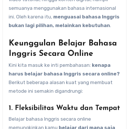
semuanya menggunakan bahasa internasional
ini. Oleh karena itu,
menguasai bahasa Inggris
bukan lagi pilihan, melainkan kebutuhan
.
Keunggulan Belajar Bahasa
Inggris Secara Online
Kini kita masuk ke inti pembahasan:
kenapa
harus belajar bahasa Inggris secara online?
Berikut beberapa alasan kuat yang membuat
metode ini semakin digandrungi:
1. Fleksibilitas Waktu dan Tempat
Belajar bahasa Inggris secara online
memungkinkan kamu
belajar dari mana saja