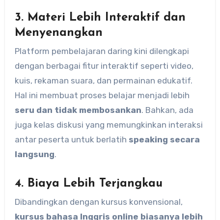
3. Materi Lebih Interaktif dan
Menyenangkan
Platform pembelajaran daring kini dilengkapi
dengan berbagai fitur interaktif seperti video,
kuis, rekaman suara, dan permainan edukatif.
Hal ini membuat proses belajar menjadi lebih
seru dan tidak membosankan
. Bahkan, ada
juga kelas diskusi yang memungkinkan interaksi
antar peserta untuk berlatih
speaking secara
langsung
.
4. Biaya Lebih Terjangkau
Dibandingkan dengan kursus konvensional,
kursus bahasa Inggris online biasanya lebih