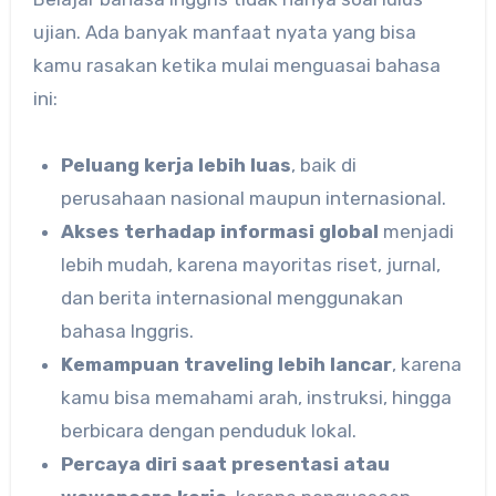
ujian. Ada banyak manfaat nyata yang bisa
kamu rasakan ketika mulai menguasai bahasa
ini:
Peluang kerja lebih luas
, baik di
perusahaan nasional maupun internasional.
Akses terhadap informasi global
menjadi
lebih mudah, karena mayoritas riset, jurnal,
dan berita internasional menggunakan
bahasa Inggris.
Kemampuan traveling lebih lancar
, karena
kamu bisa memahami arah, instruksi, hingga
berbicara dengan penduduk lokal.
Percaya diri saat presentasi atau