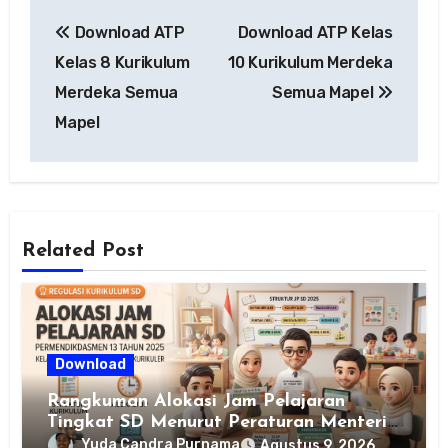
Navigasi
Download ATP
Download ATP Kelas
pos
Kelas 8 Kurikulum
10 Kurikulum Merdeka
Merdeka Semua
Semua Mapel
Mapel
Related Post
Download
Rangkuman Alokasi Jam Pelajaran
Tingkat SD Menurut Peraturan Menteri
Pendidikan Dasar dan Menengah
Yuda Candra Purnama
Agustus 9, 2026