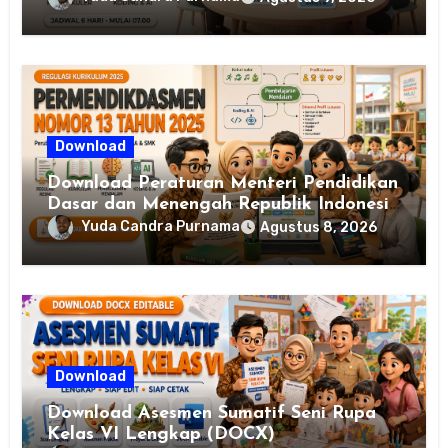
Republik Indonesia Nomor 13 Tahun
2025
Download
Download Peraturan Menteri Pendidikan
Dasar dan Menengah Republik Indonesia
Nomor 13 Tahun 2025
Yuda Candra Purnama
Agustus 8, 2026
Download
Download Asesmen Sumatif Seni Rupa
Kelas VI Lengkap (DOCX)