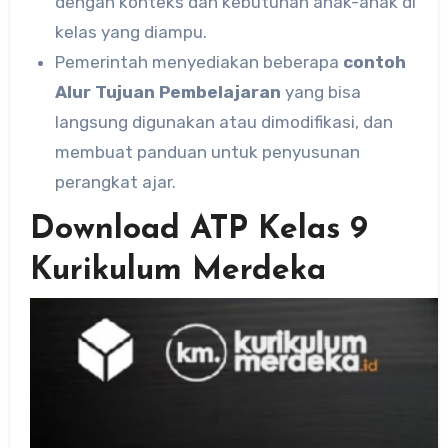
dengan konteks dan kebutuhan anak-anak di
kelas yang diampu.
Pemerintah menyediakan beberapa
contoh
Alur Tujuan Pembelajaran
yang bisa
langsung digunakan atau dimodifikasi, dan
membuat panduan untuk penyusunan
perangkat ajar.
Download ATP Kelas 9
Kurikulum Merdeka